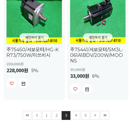
새창에서 열기
새창에서 열기
주75450/서보모터/HG-K
주75441/서보모터/SM3L-
R73/750W/미쓰비시
061A1BDV/200W/MOO
NS
238,000
원
228,000원
5%
35,000
원
33,000원
6%
1
2
3
4
5