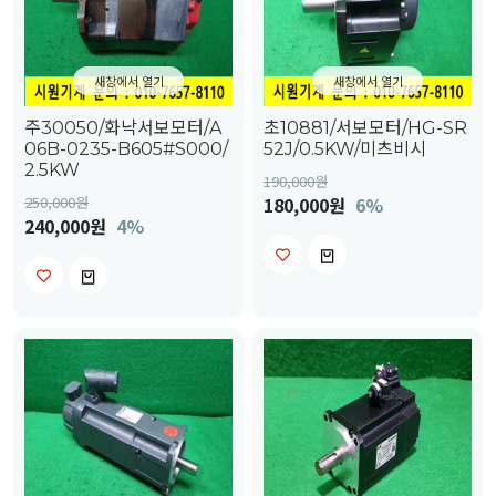
새창에서 열기
새창에서 열기
주30050/화낙서보모터/A
초10881/서보모터/HG-SR
06B-0235-B605#S000/
52J/0.5KW/미츠비시
2.5KW
190,000
원
250,000
원
180,000원
6%
240,000원
4%