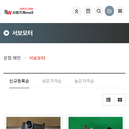
서보모터
상점 메인
서보모터
신규등록순
낮은가격순
높은가격순