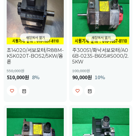
새창에서 열기
새창에서 열기
초14020/서보모터/R88M-
주30051/화낙서보모터/A0
K5K020T-BOS2/5KW/옴
6B-0235-B605#S000/2.
론
5KW
550,000
원
100,000
원
510,000원
8%
90,000원
10%