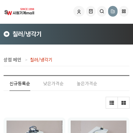
칠러/냉각기
상점 메인
칠러/냉각기
신규등록순
낮은가격순
높은가격순