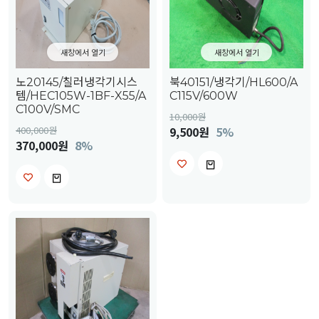
새창에서 열기
새창에서 열기
노20145/칠러냉각기시스
북40151/냉각기/HL600/A
템/HEC105W-1BF-X55/A
C115V/600W
C100V/SMC
10,000
원
400,000
원
9,500원
5%
370,000원
8%