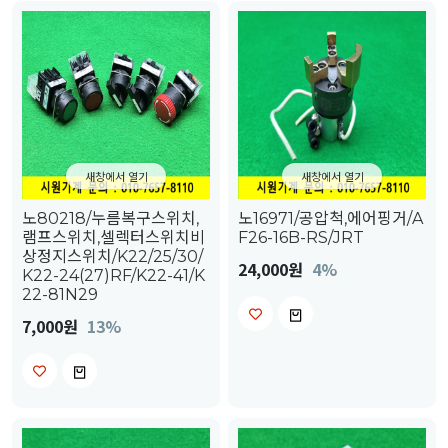
새창에서 열기
새창에서 열기
노80218/누름복구스위치,
노16971/공압척,에어핑거/A
램프스위치,셀렉터스위치비
F26-16B-RS/JRT
상정지스위치/K22/25/30/
24,000원
4%
K22-24(27)RF/K22-41/K
22-81N29
7,000원
13%