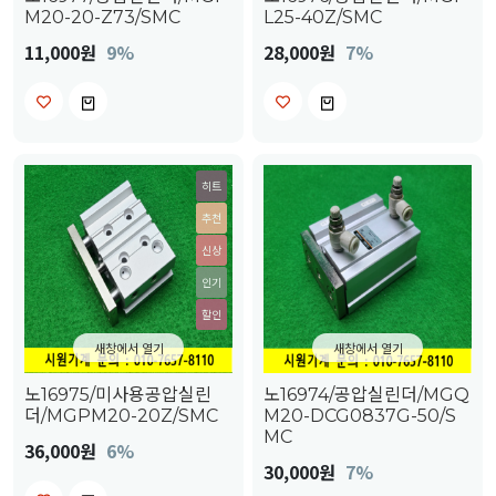
M20-20-Z73/SMC
L25-40Z/SMC
11,000원
9%
28,000원
7%
히트
추천
신상
인기
할인
새창에서 열기
새창에서 열기
노16975/미사용공압실린
노16974/공압실린더/MGQ
더/MGPM20-20Z/SMC
M20-DCG0837G-50/S
MC
36,000원
6%
30,000원
7%