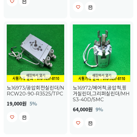
새창에서 열기
새창에서 열기
노16973/공압회전실린더/N
노16972/에어척,공압척,핑
RCW20-90-R3525/TPC
거실린더,그리퍼실린더/MH
S3-40D/SMC
19,000원
5%
64,000원
9%