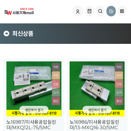
최신상품
히트
히트
추천
추천
신상
신상
인기
인기
할인
할인
새창에서 열기
새창에서 열기
노16987/미사용공압실린
노16986/미사용공압실린
더/MXQ12L-75/SMC
더/13-MXQ16-30/SMC