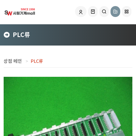
PLC류
상점 메인
PLC류