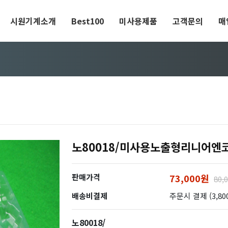
시원기계소개
Best100
미사용제품
고객문의
매
노80018/미사용노출형리니어엔코더/
판매가격
73,000원
80,
배송비결제
주문시 결제 (3,80
노80018/