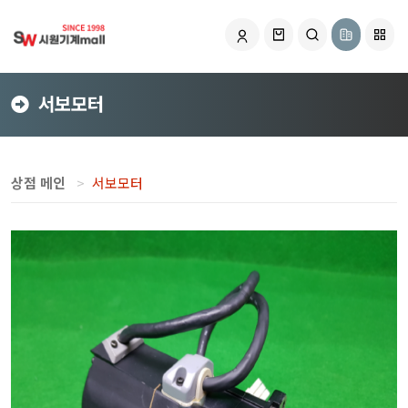
서보모터
상점 메인
서보모터