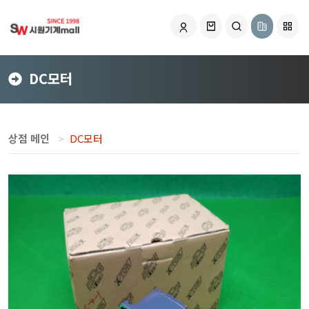
DC모터
상점 메인
DC모터