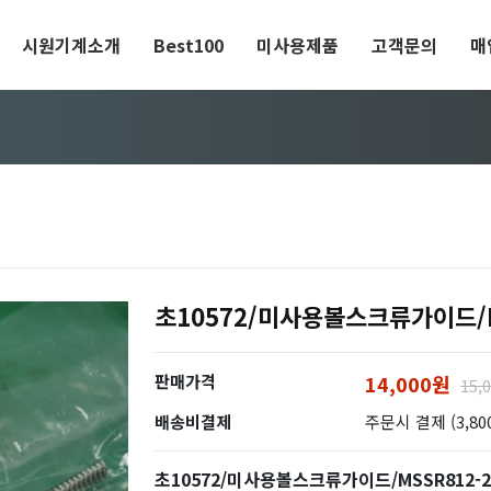
시원기계소개
Best100
미사용제품
고객문의
매
초10572/미사용볼스크류가이드/MS
판매가격
14,000원
15,
배송비결제
주문시 결제 (3,80
초10572/미사용볼스크류가이드/MSSR812-21