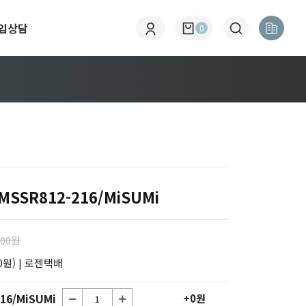
입상담
0
SR812-216/MiSUMi
000원
0원)
| 로젠택배
6/MiSUMi
+0원