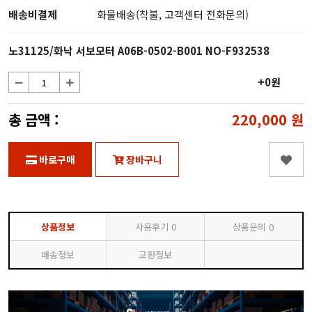
배송비결제
화물배송(착불, 고객센터 전화문의)
노31125/화낙 서보모터 A06B-0502-B001 NO-F932538
+0원
총 금액 :
220,000
원
바로구매
장바구니
상품정보
사용후기
0
상품문의
0
배송정보
교환정보