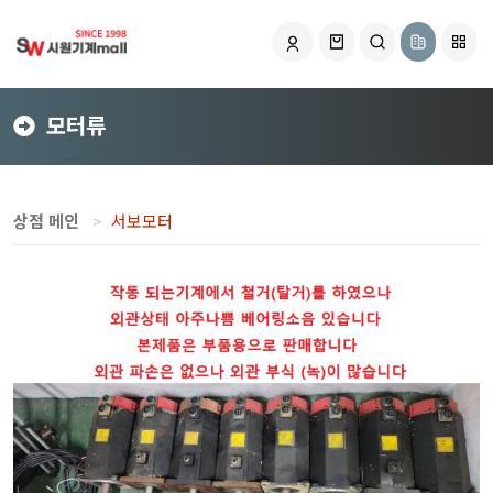
모터류
상점 메인
서보모터