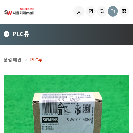
PLC류
상점 메인
PLC류