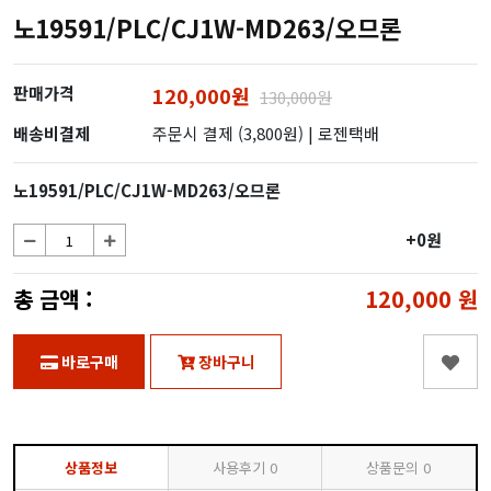
노19591/PLC/CJ1W-MD263/오므론
판매가격
120,000원
130,000원
배송비결제
주문시 결제 (3,800원)
| 로젠택배
노19591/PLC/CJ1W-MD263/오므론
+0원
총 금액 :
120,000
원
바로구매
장바구니
상품정보
사용후기
0
상품문의
0