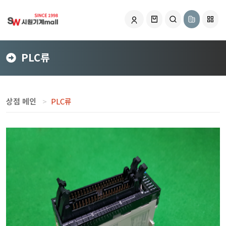
PLC류
상점 메인
PLC류