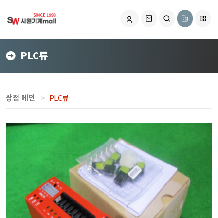
PLC류
상점 메인
PLC류