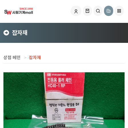
잡자재
상점 메인
잡자재