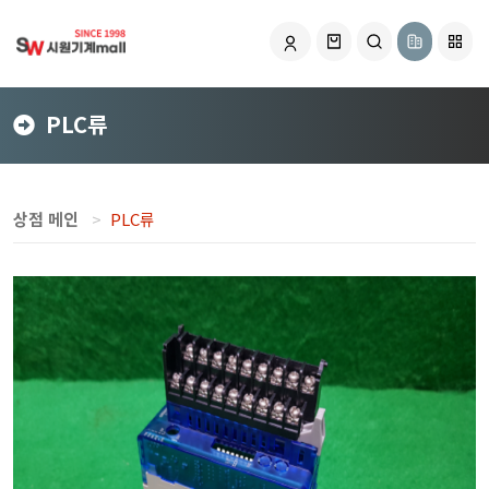
PLC류
상점 메인
PLC류