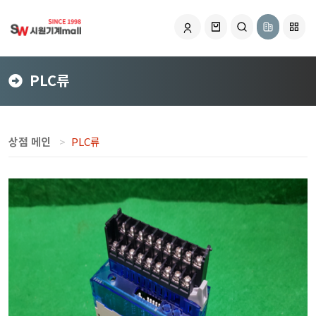
PLC류
상점 메인
PLC류