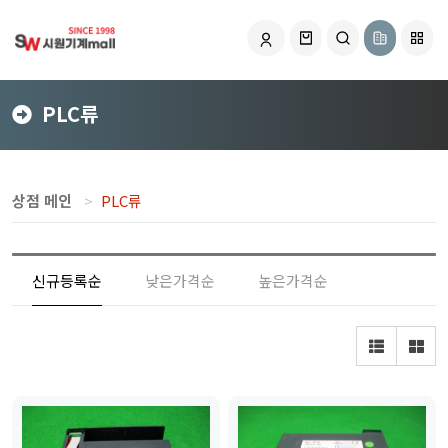
PLC류
상점 메인
PLC류
신규등록순
낮은가격순
높은가격순