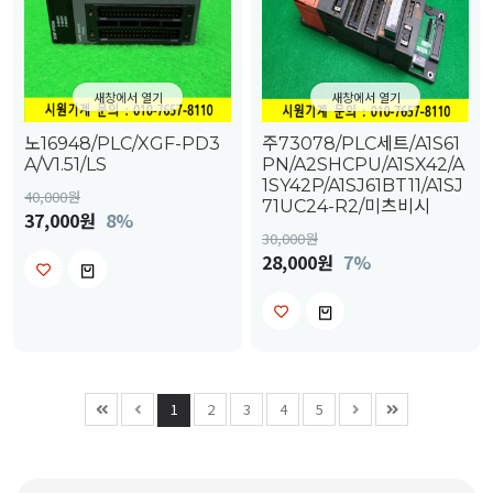
새창에서 열기
새창에서 열기
노16948/PLC/XGF-PD3
주73078/PLC세트/A1S61
A/V1.51/LS
PN/A2SHCPU/A1SX42/A
1SY42P/A1SJ61BT11/A1SJ
40,000
원
71UC24-R2/미츠비시
37,000원
8%
30,000
원
28,000원
7%
1
2
3
4
5