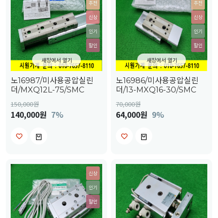
추천
추천
신상
신상
인기
인기
할인
할인
새창에서 열기
새창에서 열기
노16987/미사용공압실린
노16986/미사용공압실린
더/MXQ12L-75/SMC
더/13-MXQ16-30/SMC
150,000
원
70,000
원
140,000원
7%
64,000원
9%
신상
인기
할인