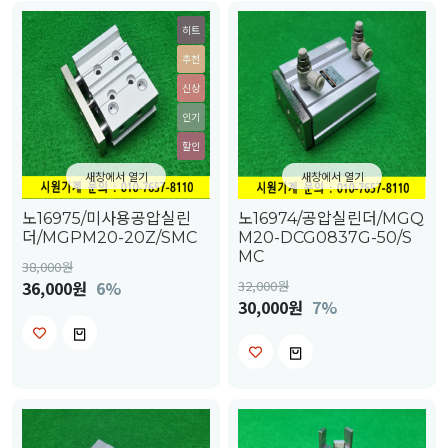
히트
추천
신상
인기
할인
새창에서 열기
새창에서 열기
노16975/미사용공압실린
노16974/공압실린더/MGQ
더/MGPM20-20Z/SMC
M20-DCG0837G-50/S
MC
38,000
원
36,000원
6%
32,000
원
30,000원
7%