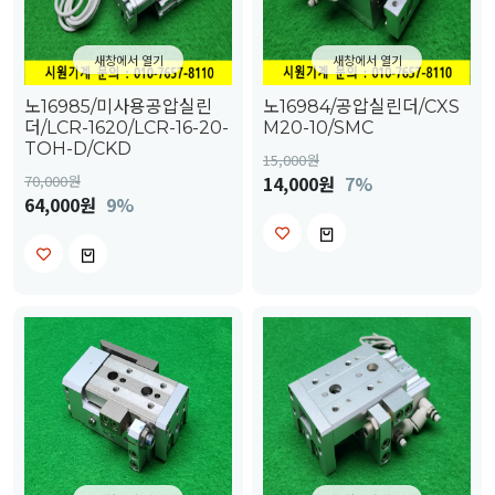
새창에서 열기
새창에서 열기
노16985/미사용공압실린
노16984/공압실린더/CXS
더/LCR-1620/LCR-16-20-
M20-10/SMC
TOH-D/CKD
15,000
원
70,000
원
14,000원
7%
64,000원
9%