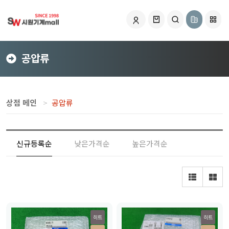
공압류
상점 메인
공압류
신규등록순
낮은가격순
높은가격순
히트
히트