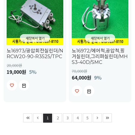
새창에서 열기
새창에서 열기
노16973/공압회전실린더/N
노16972/에어척,공압척,핑
RCW20-90-R3525/TPC
거실린더,그리퍼실린더/MH
S3-40D/SMC
20,000
원
19,000원
5%
70,000
원
64,000원
9%
1
2
3
4
5