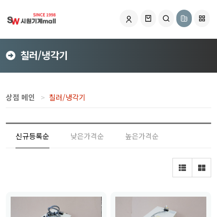
칠러/냉각기
상점 메인
칠러/냉각기
신규등록순
낮은가격순
높은가격순