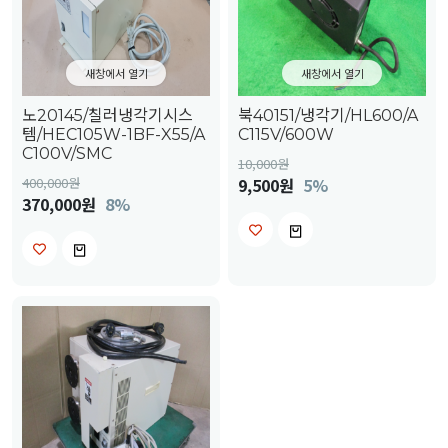
새창에서 열기
새창에서 열기
노20145/칠러냉각기시스
북40151/냉각기/HL600/A
템/HEC105W-1BF-X55/A
C115V/600W
C100V/SMC
10,000
원
400,000
원
9,500원
5%
370,000원
8%