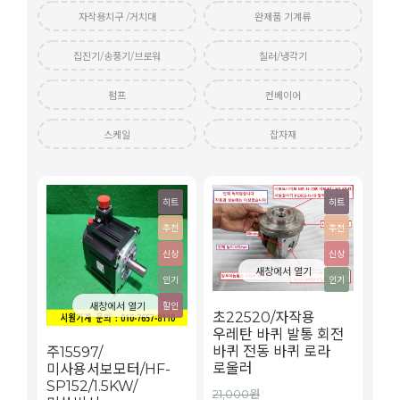
자작용치구 /거치대
완제품 기계류
집진기/송풍기/브로워
칠러/냉각기
펌프
컨베이어
스케일
잡자재
히트
히트
추천
추천
신상
신상
새창에서 열기
인기
인기
새창에서 열기
할인
초22520/자작용
우레탄 바퀴 발통 회전
바퀴 전동 바퀴 로라
주15597/
로울러
미사용서보모터/HF-
SP152/1.5KW/
21,000원