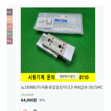
히트
추천
신상
인기
할인
새창에서 열기
노16986/미사용공압실린더/13-MXQ16-30/SMC
70,000
원
3
64,000원
9%