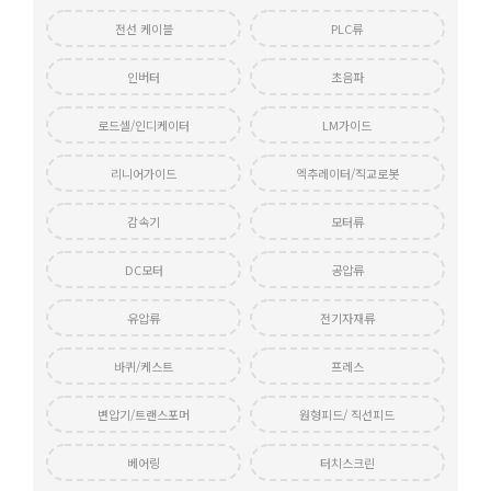
전선 케이블
PLC류
인버터
초음파
로드셀/인디케이터
LM가이드
리니어가이드
엑추레이터/직교로봇
감속기
모터류
DC모터
공압류
유압류
전기자재류
바퀴/케스트
프레스
변압기/트랜스포머
원형피드/ 직선피드
베어링
터치스크린