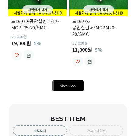
새창에서 열기
새창에서 열기
노16979/공압실린더/12-
노16978/
MGPL25-20/SMC
공압실린더/MGPM20-
20/SMC
20,000
원
19,000원
5%
12,000
원
11,000원
9%
More view
BEST ITEM
서보모터
서보드라이버