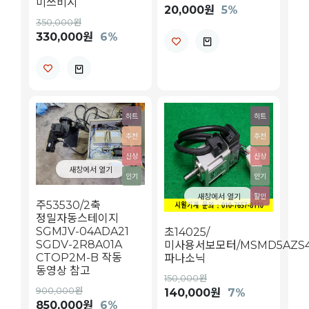
미쓰비시
20,000원
5%
350,000원
330,000원
6%
히트
히트
추천
추천
신상
신상
새창에서 열기
인기
인기
새창에서 열기
할인
주53530/2축
정밀자동스테이지
SGMJV-04ADA21
초14025/
SGDV-2R8A01A
미사용서보모터/MSMD5AZS4S
CTOP2M-B 작동
파나소닉
동영상 참고
150,000원
900,000원
140,000원
7%
850,000원
6%