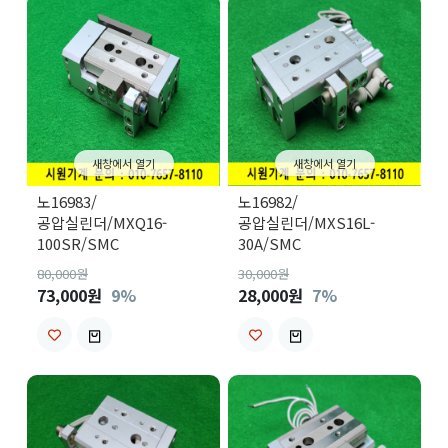
새창에서 열기
새창에서 열기
노16983/
노16982/
공압실린더/MXQ16-
공압실린더/MXS16L-
100SR/SMC
30A/SMC
80,000
원
30,000
원
73,000원
9%
28,000원
7%