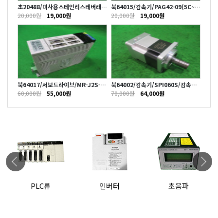
시리얼
초20488/미사용스테인리스레버래
북64015/감속기/PAG42-09(5C~1
북64
치/레버락캐치오토잠금손잡이/LL-6
3K)/감속비9대1/FDS
5대1
20,000원
19,000원
20,000원
19,000원
90,0
6S/낱개발송/스카츠네
롤러/
북64017/서보드라이브/MR-J2S-20
북64002/감속기/SPI060S/감속비1
북64
A/200W/미츠비시
0대1/SPG
2/감
60,000원
55,000원
70,000원
64,000원
20,0
PLC류
인버터
초음파