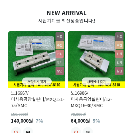
NEW ARRIVAL
시원기계몰 최신상품입니다.!
히트
히트
추천
추천
신상
신상
인기
인기
할인
할인
새창에서 열기
새창에서 열기
노16987/
노16986/
미사용공압실린더/MXQ12L-
미사용공압실린더/13-
75/SMC
MXQ16-30/SMC
150,000
원
70,000
원
140,000원
7%
64,000원
9%