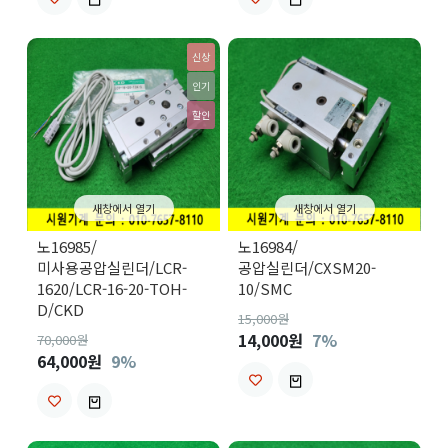
신상
인기
할인
새창에서 열기
새창에서 열기
노16985/
노16984/
미사용공압실린더/LCR-
공압실린더/CXSM20-
1620/LCR-16-20-TOH-
10/SMC
D/CKD
15,000
원
14,000원
7%
70,000
원
64,000원
9%