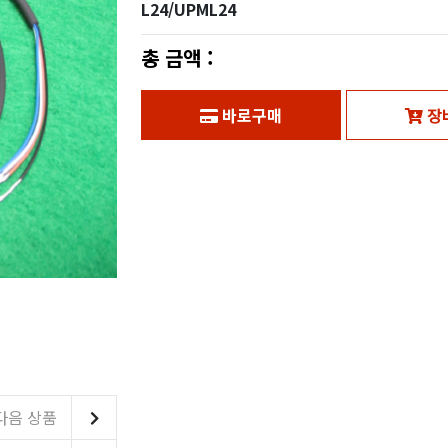
L24/UPML24
총 금액 :
바로구매
장
다음 상품