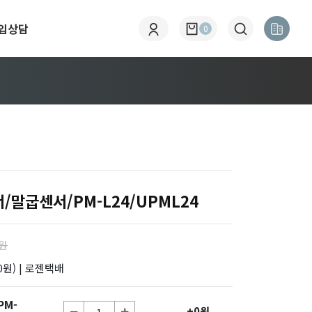
입상담
0
말굽센서/PM-L24/UPML24
0원
0원)
| 로젠택배
PM-
+0원