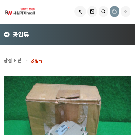
공압류
상점 메인
공압류