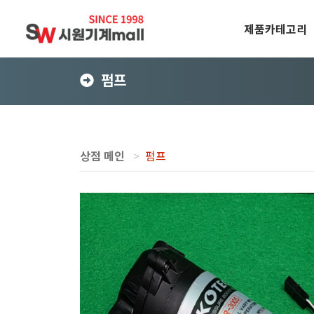
제품카테고리
펌프
상점 메인
펌프