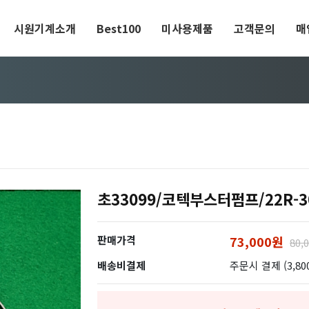
시원기계소개
Best100
미사용제품
고객문의
매
초33099/코텍부스터펌프/22R-30
판매가격
73,000원
80,
배송비결제
주문시 결제 (3,80