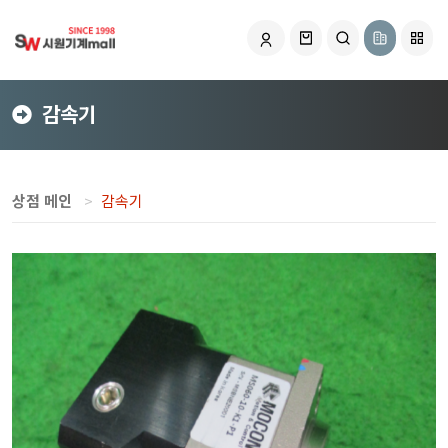
감속기
상점 메인
감속기