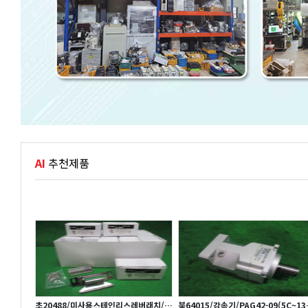
AI
추천제품
시리얼15/
초20488/미사용스테인리스레버래치/레
북64015/감속기/PAG42-09(5C~13