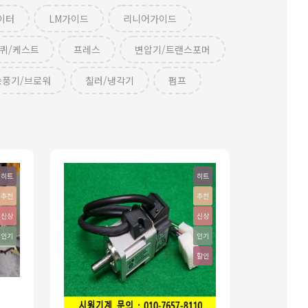
이터
LM가이드
리니어가이드
퀴/케스트
프레스
변압기/트랜스포머
송풍기/브로워
칠러/냉각기
펌프
히트
히트
추천
추천
신상
신상
인기
인기
할인