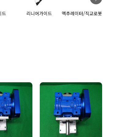
가이드
엑추레이터/직교로봇
감속기
모터류