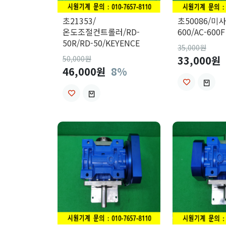
초21353/
초50086/미
온도조절컨트롤러/RD-
600/AC-600F
50R/RD-50/KEYENCE
35,000
원
33,000원
50,000
원
46,000원
8%