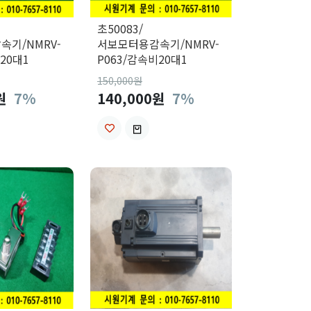
초50083/
기/NMRV-
서보모터용감속기/NMRV-
20대1
P063/감속비20대1
150,000
원
0원
7%
140,000원
7%