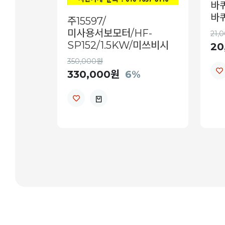
바퀴
바
주15597/
미사용서보모터/HF-
21,
SP152/1.5KW/미쓰비시
20
350,000원
330,000원
6%