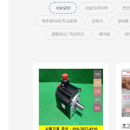
서보모터
서보드라이버
전선
엑추레이터/직교로봇
감속기
모터류
원형피드/ 직선피드
베어링
터
히트
추천
신상
인기
할인
초2