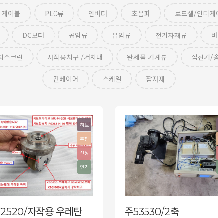
 케이블
PLC류
인버터
초음파
로드셀/인디케
DC모터
공압류
유압류
전기자재류
바
치스크린
자작용치구 /거치대
완제품 기계류
집진기/
컨베이어
스케일
잡자재
히트
추천
신상
인기
2520/자작용 우레탄
주53530/2축