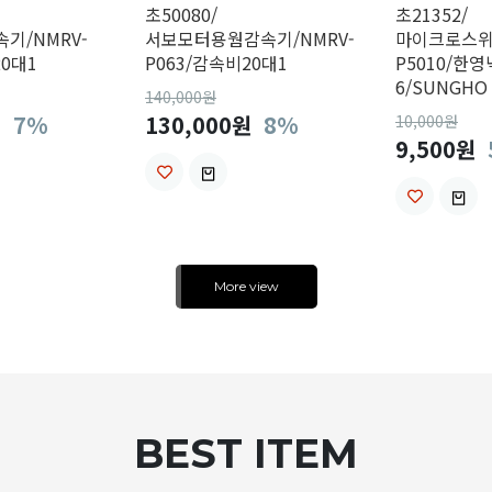
초50080/
초21352/
기/NMRV-
서보모터용웜감속기/NMRV-
마이크로스위
20대1
P063/감속비20대1
P5010/한영
6/SUNGHO
140,000
원
원
7%
130,000원
8%
10,000
원
9,500원
More view
BEST ITEM