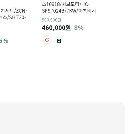
초10918/서보모터/HC-
치세트/ZCN-
SFS7024B/7KW/미츠비시
넉스/SHT20-
500,000
원
460,000원
8%
5%