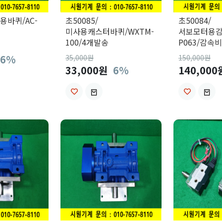
사용바퀴/AC-
초50085/
초50084/
미사용캐스터바퀴/WXTM-
서보모터용감속
100/4개발송
P063/감속비
6%
35,000
원
150,000
원
33,000원
6%
140,00