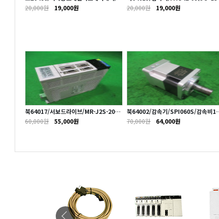
버락캐치오토잠금손잡이/LL-66S/낱개
K)/감속비9대1/FDS
20,000원
19,000원
20,000원
19,000원
발송/스카츠네
러/DN-
북64017/서보드라이브/MR-J2S-20A/
북64002/감속기/SPI060S/감속비1
200W/미츠비시
대1/SPG
60,000원
55,000원
70,000원
64,000원