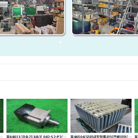
북64013/감속기/AB/F 042-S2-P2/감
북46504/모터내장형롤러식컨베이어/사
북