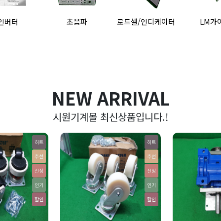
초음파
로드셀/인디케이터
LM가이드
리니어
NEW ARRIVAL
시원기계몰 최신상품입니다.!
히트
히트
추천
추천
신상
신상
인기
인기
할인
할인